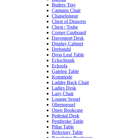
Butlers Tray
Captains Chair
Chaiselongue
Chest of Drawers
Chest / Truhe
Corner Cupboard
Davenport Desk
Display Cabinet
Drehstuhl
Drop Leaf Table
Eckschrank
Ecksofa
Gateleg Table
Kommode
Ladder Back Chair
Ladies Desk
Lazy Chair
Lounge Sessel
Ohrensessel
Open Bookcase
Pedestal Desk
Pembroke Table
Pillar Table
Refectory Table
Revolving Bookcase