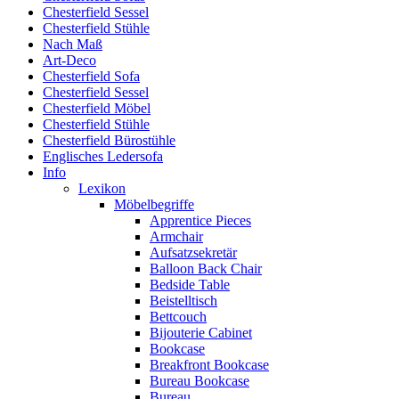
Chesterfield Sessel
Chesterfield Stühle
Nach Maß
Art-Deco
Chesterfield Sofa
Chesterfield Sessel
Chesterfield Möbel
Chesterfield Stühle
Chesterfield Bürostühle
Englisches Ledersofa
Info
Lexikon
Möbelbegriffe
Apprentice Pieces
Armchair
Aufsatzsekretär
Balloon Back Chair
Bedside Table
Beistelltisch
Bettcouch
Bijouterie Cabinet
Bookcase
Breakfront Bookcase
Bureau Bookcase
Bureau