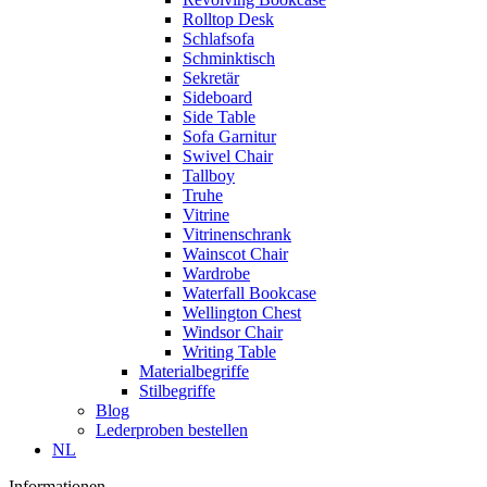
Rolltop Desk
Schlafsofa
Schminktisch
Sekretär
Sideboard
Side Table
Sofa Garnitur
Swivel Chair
Tallboy
Truhe
Vitrine
Vitrinenschrank
Wainscot Chair
Wardrobe
Waterfall Bookcase
Wellington Chest
Windsor Chair
Writing Table
Materialbegriffe
Stilbegriffe
Blog
Lederproben bestellen
NL
Informationen