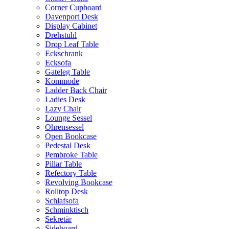
Corner Cupboard
Davenport Desk
Display Cabinet
Drehstuhl
Drop Leaf Table
Eckschrank
Ecksofa
Gateleg Table
Kommode
Ladder Back Chair
Ladies Desk
Lazy Chair
Lounge Sessel
Ohrensessel
Open Bookcase
Pedestal Desk
Pembroke Table
Pillar Table
Refectory Table
Revolving Bookcase
Rolltop Desk
Schlafsofa
Schminktisch
Sekretär
Sideboard