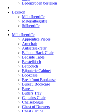
Lederproben bestellen
Lexikon
Möbelbegriffe
Materialbegriffe
Stilbegriffe
Möbelbegriffe
Apprentice Pieces
Armchair
Aufsatzsekretär
Balloon Back Chair
Bedside Table
Beistelltisch
Bettcouch
Bijouterie Cabinet
Bookcase
Breakfront Bookcase
Bureau Bookcase
Bureau
Butlers Tray
Captains Chair
Chaiselongue
Chest of Drawers
Chest / Truhe