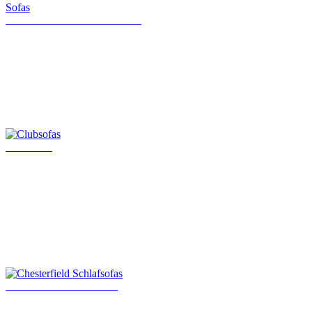
Klassische Chesterfield Sofas
Clubsofas
Chesterfield Schlafsofas