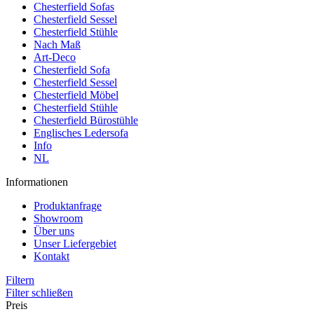
Chesterfield Sofas
Chesterfield Sessel
Chesterfield Stühle
Nach Maß
Art-Deco
Chesterfield Sofa
Chesterfield Sessel
Chesterfield Möbel
Chesterfield Stühle
Chesterfield Bürostühle
Englisches Ledersofa
Info
NL
Informationen
Produktanfrage
Showroom
Über uns
Unser Liefergebiet
Kontakt
Filtern
Filter schließen
Preis