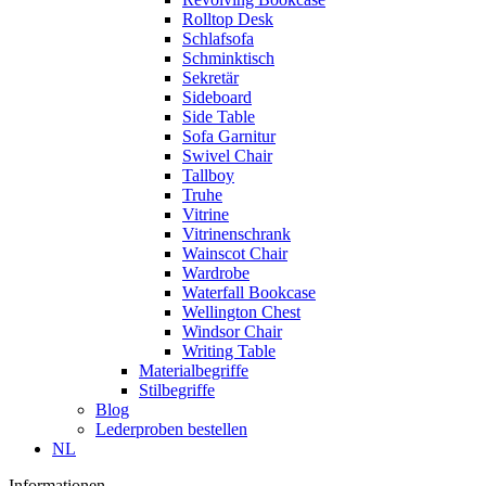
Rolltop Desk
Schlafsofa
Schminktisch
Sekretär
Sideboard
Side Table
Sofa Garnitur
Swivel Chair
Tallboy
Truhe
Vitrine
Vitrinenschrank
Wainscot Chair
Wardrobe
Waterfall Bookcase
Wellington Chest
Windsor Chair
Writing Table
Materialbegriffe
Stilbegriffe
Blog
Lederproben bestellen
NL
Informationen