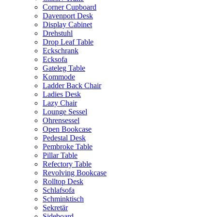
Corner Cupboard
Davenport Desk
Display Cabinet
Drehstuhl
Drop Leaf Table
Eckschrank
Ecksofa
Gateleg Table
Kommode
Ladder Back Chair
Ladies Desk
Lazy Chair
Lounge Sessel
Ohrensessel
Open Bookcase
Pedestal Desk
Pembroke Table
Pillar Table
Refectory Table
Revolving Bookcase
Rolltop Desk
Schlafsofa
Schminktisch
Sekretär
Sideboard