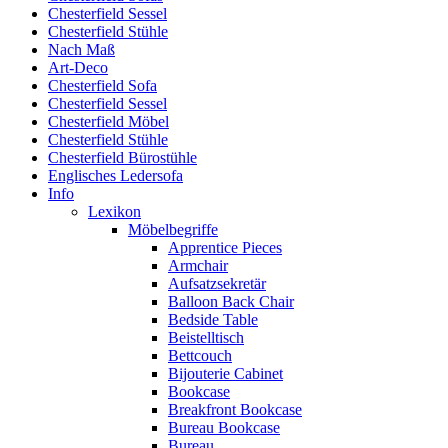
Chesterfield Sessel
Chesterfield Stühle
Nach Maß
Art-Deco
Chesterfield Sofa
Chesterfield Sessel
Chesterfield Möbel
Chesterfield Stühle
Chesterfield Bürostühle
Englisches Ledersofa
Info
Lexikon
Möbelbegriffe
Apprentice Pieces
Armchair
Aufsatzsekretär
Balloon Back Chair
Bedside Table
Beistelltisch
Bettcouch
Bijouterie Cabinet
Bookcase
Breakfront Bookcase
Bureau Bookcase
Bureau