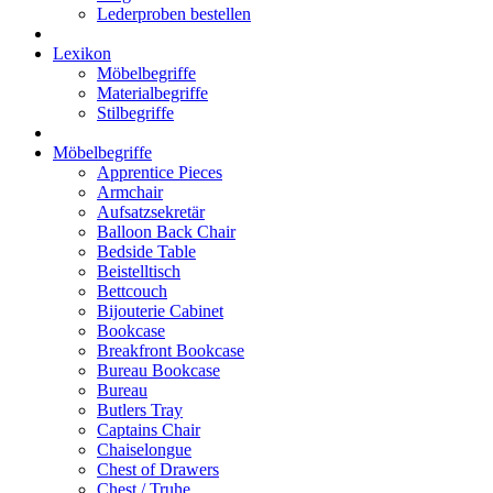
Lederproben bestellen
Lexikon
Möbelbegriffe
Materialbegriffe
Stilbegriffe
Möbelbegriffe
Apprentice Pieces
Armchair
Aufsatzsekretär
Balloon Back Chair
Bedside Table
Beistelltisch
Bettcouch
Bijouterie Cabinet
Bookcase
Breakfront Bookcase
Bureau Bookcase
Bureau
Butlers Tray
Captains Chair
Chaiselongue
Chest of Drawers
Chest / Truhe