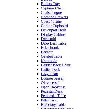
Butlers Tray
Captains Chair
Chaiselongue
Chest of Drawers
Chest / Truhe
Corner Cupboard
Davenport Desk
Display Cabinet
Drehstuhl
Drop Leaf Table
Eckschrank
Ecksofa
Gateleg Table
Kommode
Ladder Back Chair
Ladies Desk
Lazy Chair
Lounge Sessel
Ohrensessel
Open Bookcase
Pedestal Desk
Pembroke Table
Pillar Table
Refectory Table
Revolving Bookcase