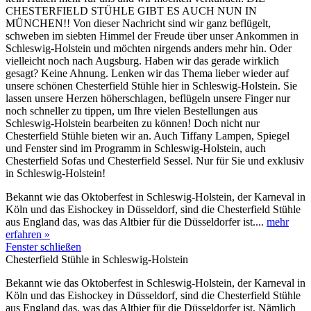
CHESTERFIELD STÜHLE GIBT ES AUCH NUN IN
MÜNCHEN!! Von dieser Nachricht sind wir ganz beflügelt,
schweben im siebten Himmel der Freude über unser Ankommen in
Schleswig-Holstein und möchten nirgends anders mehr hin. Oder
vielleicht noch nach Augsburg. Haben wir das gerade wirklich
gesagt? Keine Ahnung. Lenken wir das Thema lieber wieder auf
unsere schönen Chesterfield Stühle hier in Schleswig-Holstein. Sie
lassen unsere Herzen höherschlagen, beflügeln unsere Finger nur
noch schneller zu tippen, um Ihre vielen Bestellungen aus
Schleswig-Holstein bearbeiten zu können! Doch nicht nur
Chesterfield Stühle bieten wir an. Auch Tiffany Lampen, Spiegel
und Fenster sind im Programm in Schleswig-Holstein, auch
Chesterfield Sofas und Chesterfield Sessel. Nur für Sie und exklusiv
in Schleswig-Holstein!
Bekannt wie das Oktoberfest in Schleswig-Holstein, der Karneval in
Köln und das Eishockey in Düsseldorf, sind die Chesterfield Stühle
aus England das, was das Altbier für die Düsseldorfer ist....
mehr
erfahren »
Fenster schließen
Chesterfield Stühle in Schleswig-Holstein
Bekannt wie das Oktoberfest in Schleswig-Holstein, der Karneval in
Köln und das Eishockey in Düsseldorf, sind die Chesterfield Stühle
aus England das, was das Altbier für die Düsseldorfer ist. Nämlich