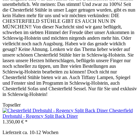
unentbehrlich. Wir meinen: Das stimmt! Und zwar zu 100%! Seit
die Chesterfield Stühle in unser Lager getragen wurden, gibt es nun
kein Halten mehr für uns und wir möchten verkünden: DIE
CHESTERFIELD STÜHLE GIBT ES AUCH NUN IN
MÜNCHEN!! Von dieser Nachricht sind wir ganz beflügelt,
schweben im siebten Himmel der Freude über unser Ankommen in
Schleswig-Holstein und möchten nirgends anders mehr hin. Oder
vielleicht noch nach Augsburg. Haben wir das gerade wirklich
gesagt? Keine Ahnung. Lenken wir das Thema lieber wieder auf
unsere schönen Chesterfield Stühle hier in Schleswig-Holstein. Sie
lassen unsere Herzen höherschlagen, beflügeln unsere Finger nur
noch schneller zu tippen, um Ihre vielen Bestellungen aus
Schleswig-Holstein bearbeiten zu können! Doch nicht nur
Chesterfield Stühle bieten wir an. Auch Tiffany Lampen, Spiegel
und Fenster sind im Programm in Schleswig-Holstein, auch
Chesterfield Sofas und Chesterfield Sessel. Nur für Sie und exklusiv
in Schleswig-Holstein!
Topseller
Chesterfield
Drehstuhl - Regency Split Back Diner
1.350,00 € *
Lieferzeit ca. 10-12 Wochen