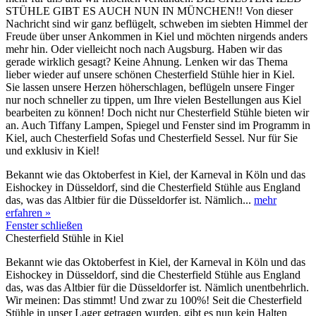
STÜHLE GIBT ES AUCH NUN IN MÜNCHEN!! Von dieser
Nachricht sind wir ganz beflügelt, schweben im siebten Himmel der
Freude über unser Ankommen in Kiel und möchten nirgends anders
mehr hin. Oder vielleicht noch nach Augsburg. Haben wir das
gerade wirklich gesagt? Keine Ahnung. Lenken wir das Thema
lieber wieder auf unsere schönen Chesterfield Stühle hier in Kiel.
Sie lassen unsere Herzen höherschlagen, beflügeln unsere Finger
nur noch schneller zu tippen, um Ihre vielen Bestellungen aus Kiel
bearbeiten zu können! Doch nicht nur Chesterfield Stühle bieten wir
an. Auch Tiffany Lampen, Spiegel und Fenster sind im Programm in
Kiel, auch Chesterfield Sofas und Chesterfield Sessel. Nur für Sie
und exklusiv in Kiel!
Bekannt wie das Oktoberfest in Kiel, der Karneval in Köln und das
Eishockey in Düsseldorf, sind die Chesterfield Stühle aus England
das, was das Altbier für die Düsseldorfer ist. Nämlich...
mehr
erfahren »
Fenster schließen
Chesterfield Stühle in Kiel
Bekannt wie das Oktoberfest in Kiel, der Karneval in Köln und das
Eishockey in Düsseldorf, sind die Chesterfield Stühle aus England
das, was das Altbier für die Düsseldorfer ist. Nämlich unentbehrlich.
Wir meinen: Das stimmt! Und zwar zu 100%! Seit die Chesterfield
Stühle in unser Lager getragen wurden, gibt es nun kein Halten