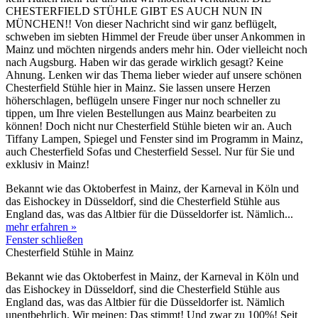
CHESTERFIELD STÜHLE GIBT ES AUCH NUN IN
MÜNCHEN!! Von dieser Nachricht sind wir ganz beflügelt,
schweben im siebten Himmel der Freude über unser Ankommen in
Mainz und möchten nirgends anders mehr hin. Oder vielleicht noch
nach Augsburg. Haben wir das gerade wirklich gesagt? Keine
Ahnung. Lenken wir das Thema lieber wieder auf unsere schönen
Chesterfield Stühle hier in Mainz. Sie lassen unsere Herzen
höherschlagen, beflügeln unsere Finger nur noch schneller zu
tippen, um Ihre vielen Bestellungen aus Mainz bearbeiten zu
können! Doch nicht nur Chesterfield Stühle bieten wir an. Auch
Tiffany Lampen, Spiegel und Fenster sind im Programm in Mainz,
auch Chesterfield Sofas und Chesterfield Sessel. Nur für Sie und
exklusiv in Mainz!
Bekannt wie das Oktoberfest in Mainz, der Karneval in Köln und
das Eishockey in Düsseldorf, sind die Chesterfield Stühle aus
England das, was das Altbier für die Düsseldorfer ist. Nämlich...
mehr erfahren »
Fenster schließen
Chesterfield Stühle in Mainz
Bekannt wie das Oktoberfest in Mainz, der Karneval in Köln und
das Eishockey in Düsseldorf, sind die Chesterfield Stühle aus
England das, was das Altbier für die Düsseldorfer ist. Nämlich
unentbehrlich. Wir meinen: Das stimmt! Und zwar zu 100%! Seit