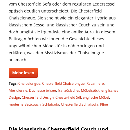
vom Chesterfield Sofa oder dem regulären Ledersessel
optisch deutlich unterscheidet: Die Chesterfield
Chaiselongue. Sie scheint wie ein eleganter Hybrid aus
klassischem Sessel und klassischer Couch zu sein und
doch umgibt sie irgendwie eine antike Aura. In diesem
Beitrag möchten wir Ihnen die Geschichte dieses
ungewöhnlichen Möbelstücks näherbringen und
erklären, was den Mystizismus der Chaiselongue
ausmacht.
Mehr lesen
Tags:
Chaiselongue
,
Chesterfield Chaiselongue
,
Recamiere
,
Meridienne
,
Duchesse brisee
,
französisches Möbelstück
,
englisches
Design
,
Chesterfield Design
,
Chesterfield Stil
,
englische Möbel
,
moderne Bettcouch
,
Schlafsofa
,
Chesterfield Schlafsofa
,
Kline
Die klassische Chesterfield Couch und