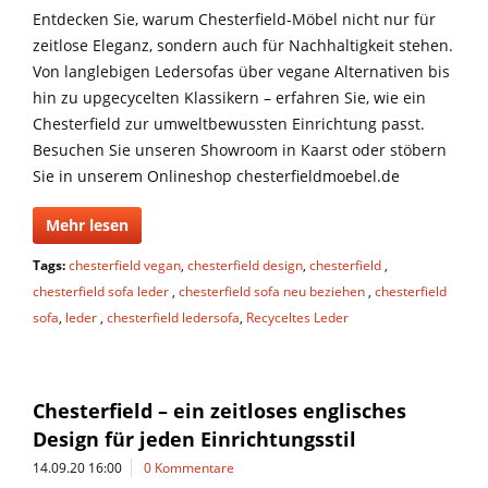
Entdecken Sie, warum Chesterfield-Möbel nicht nur für
zeitlose Eleganz, sondern auch für Nachhaltigkeit stehen.
Von langlebigen Ledersofas über vegane Alternativen bis
hin zu upgecycelten Klassikern – erfahren Sie, wie ein
Chesterfield zur umweltbewussten Einrichtung passt.
Besuchen Sie unseren Showroom in Kaarst oder stöbern
Sie in unserem Onlineshop chesterfieldmoebel.de
Mehr lesen
Tags:
chesterfield vegan
,
chesterfield design
,
chesterfield
,
chesterfield sofa leder
,
chesterfield sofa neu beziehen
,
chesterfield
sofa
,
leder
,
chesterfield ledersofa
,
Recyceltes Leder
Chesterfield – ein zeitloses englisches
Design für jeden Einrichtungsstil
14.09.20 16:00
0 Kommentare