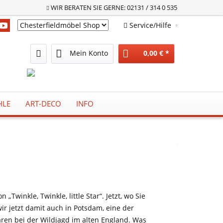
WIR BERATEN SIE GERNE: 02131 / 314 0 535
Service/Hilfe
Chesterfieldmöbel Shop
Mein Konto
0,00 € *
HLE
ART-DECO
INFO
Twinkle, Twinkle, little Star“. Jetzt, wo Sie
r jetzt damit auch in Potsdam, eine der
aren bei der Wildjagd im alten England. Was