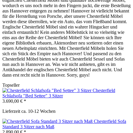
englischen Chesterfield Möbel sind qualitativ hochwertige Möbel,
wodurch es uns noch mehr in den Fingern juckt, die erste Bestellung
aus Hannover entgegen zu nehmen! Hannover ist vielleicht bekannt
für die Herstellung von Porsche, aber unsere Chesterfield Möbel
werden diese überrollen, wie ein Auto, das vom Fließband kommt.
Englische Chesterfield Möbel sind ein wahrer Hingucker und
einfach erstaunlich! Kein anderes Möbelstück ist so vielseitig wie
eins aus der Reihe der Chesterfield Möbel! Sie können sich Ihre
eigene Bibliothek erbauen, Aktenordner neu sortieren oder einen
neuen Arbeitsplatz einrichten. Mit Chesterfield Möbeln holen Sie
sich ein Stück des Empire nach Hannover! Und passend zu den
Chesterfield Möbel bieten wir auch Chesterfield Sessel und Sofas
nun auch in Hannover an. Was wir nicht anbieten, gibt es im
Antikhandel der englischen Chesterfield Möbel auch nicht. Und
dann erst recht nicht in Hannover. Sorry, guys!
Topseller
Chesterfield
Schlafsofa "Bed Settee" 3 Sitzer
3.690,00 € *
Lieferzeit ca. 10-12 Wochen
Chesterfield Sofa
Standard 3 Sitzer nach Maß
2.890,00 € *