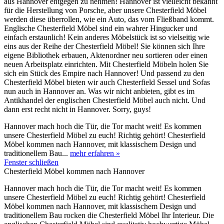
aus Hannover entgegen zu nehmen! Hannover ist vielleicht bekannt
für die Herstellung von Porsche, aber unsere Chesterfield Möbel
werden diese überrollen, wie ein Auto, das vom Fließband kommt.
Englische Chesterfield Möbel sind ein wahrer Hingucker und
einfach erstaunlich! Kein anderes Möbelstück ist so vielseitig wie
eins aus der Reihe der Chesterfield Möbel! Sie können sich Ihre
eigene Bibliothek erbauen, Aktenordner neu sortieren oder einen
neuen Arbeitsplatz einrichten. Mit Chesterfield Möbeln holen Sie
sich ein Stück des Empire nach Hannover! Und passend zu den
Chesterfield Möbel bieten wir auch Chesterfield Sessel und Sofas
nun auch in Hannover an. Was wir nicht anbieten, gibt es im
Antikhandel der englischen Chesterfield Möbel auch nicht. Und
dann erst recht nicht in Hannover. Sorry, guys!
Hannover mach hoch die Tür, die Tor macht weit! Es kommen
unsere Chesterfield Möbel zu euch! Richtig gehört! Chesterfield
Möbel kommen nach Hannover, mit klassischem Design und
traditionellem Bau...
mehr erfahren »
Fenster schließen
Chesterfield Möbel kommen nach Hannover
Hannover mach hoch die Tür, die Tor macht weit! Es kommen
unsere Chesterfield Möbel zu euch! Richtig gehört! Chesterfield
Möbel kommen nach Hannover, mit klassischem Design und
traditionellem Bau rocken die Chesterfield Möbel Ihr Interieur. Die