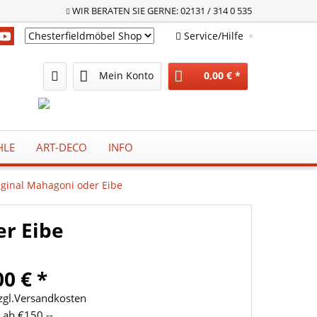
WIR BERATEN SIE GERNE: 02131 / 314 0 535
Service/Hilfe
Chesterfieldmöbel Shop
Mein Konto
0,00 € *
HLE
ART-DECO
INFO
riginal Mahagoni oder Eibe
er Eibe
00 € *
zzgl.Versandkosten
 ab €150,--