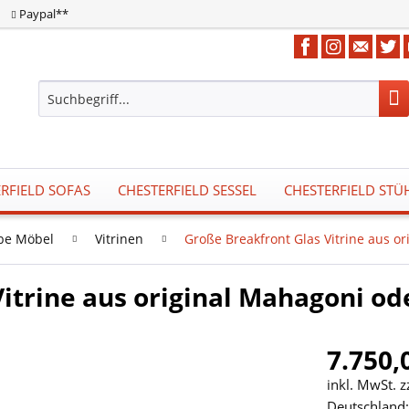
Paypal**
RFIELD SOFAS
CHESTERFIELD SESSEL
CHESTERFIELD STÜ
be Möbel
Vitrinen
Große Breakfront Glas Vitrine aus o
itrine aus original Mahagoni od
7.750,
inkl. MwSt. 
Deutschland: