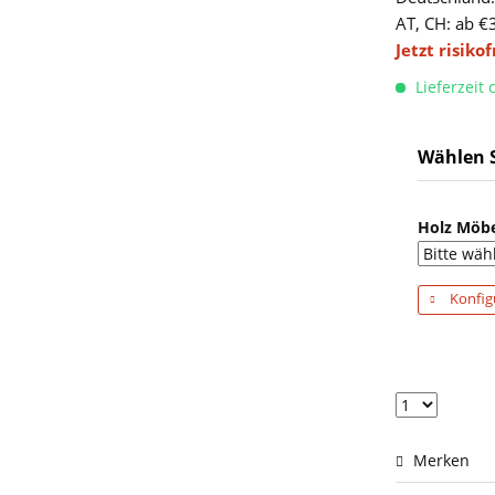
AT, CH: ab €
Jetzt risiko
Lieferzeit
Wählen S
Holz Möbe
Konfig
Merken