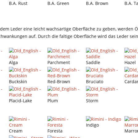
B.A. Rust
B.A. Green
B.A. Brown
B.A. T
Um dem Leder eine leicht wachsartige Oberfläche zu geben, werden
schwankungen auf. Durch die faltige Oberfläche wird das Leder s
Alga
Parchment
Saddle
Hazel
Buckskin
Red-Brown
Bruciato
Carda
Placid-Lake
Plum
Storm
Indigo
Cream
Foresta
Marro