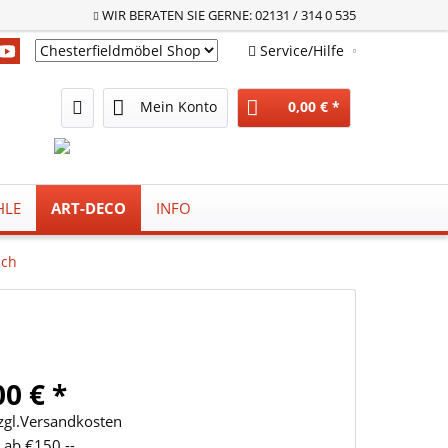
WIR BERATEN SIE GERNE: 02131 / 314 0 535
Service/Hilfe
Chesterfieldmöbel Shop
Mein Konto
0,00 € *
HLE
ART-DECO
INFO
sch
00 € *
zzgl.Versandkosten
 ab €150,--