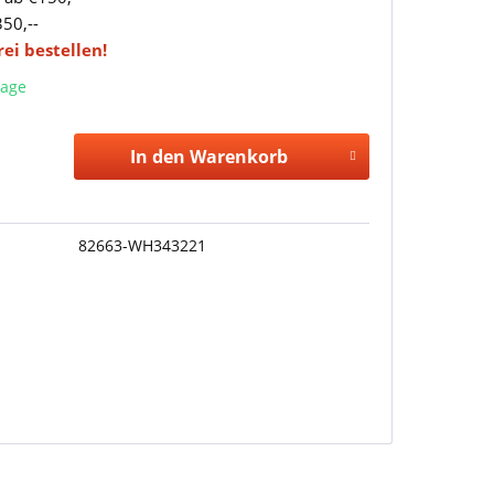
350,--
frei bestellen!
tage
In den Warenkorb
82663-WH343221