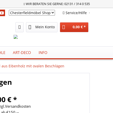
WIR BERATEN SIE GERNE: 02131 / 314 0 535
Service/Hilfe
Chesterfieldmöbel Shop
Mein Konto
0,00 € *
HLE
ART-DECO
INFO
d aus Eibenholz mit ovalen Beschlägen
ägen
00 € *
zzgl.Versandkosten
 ab €150,--