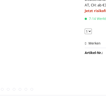
AT, CH: ab €
Jetzt risiko
7-14 Werk
Merken
Artikel-Nr.: