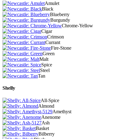
Amulet
Black
Blueberry
Burgundy
Chrome-Yellow
Cigar
Crimson
Currant
Fire-Stone
Green
Malt
Spice
Steel
Tan
Shelly
All-Spice
Almond
Amethyst
Anenome
Ash
Basket
Bilberry