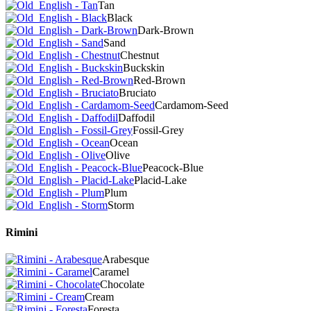
Tan
Black
Dark-Brown
Sand
Chestnut
Buckskin
Red-Brown
Bruciato
Cardamom-Seed
Daffodil
Fossil-Grey
Ocean
Olive
Peacock-Blue
Placid-Lake
Plum
Storm
Rimini
Arabesque
Caramel
Chocolate
Cream
Foresta