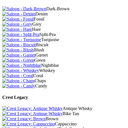
Dark-Brown
Denim
Fossil
Grey
Hare
Split-Pea
Turquoise
Biscuit
Blush
Garnet
Green
Nightblue
Whiskey
Coral
Chaps
Candy
Crest Legacy
Antique Whisky
Bike Tan
Brown
Cappuccino