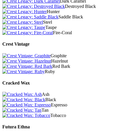
Dark Caramel
Destroyed Black
Hunter
Saddle Black
Steel
Taupe
Fire-Coral
Crest Vintage
Graphite
Hazelnut
Red Bark
Ruby
Cracked Wax
Ash
Black
Espresso
Tan
Tobacco
Futura Ethna