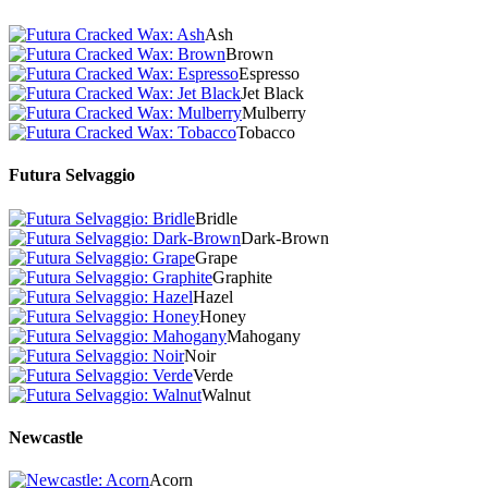
Ash
Brown
Espresso
Jet Black
Mulberry
Tobacco
Futura Selvaggio
Bridle
Dark-Brown
Grape
Graphite
Hazel
Honey
Mahogany
Noir
Verde
Walnut
Newcastle
Acorn