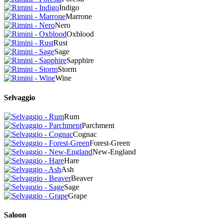
Indigo
Marrone
Nero
Oxblood
Rust
Sage
Sapphire
Storm
Wine
Selvaggio
Rum
Parchment
Cognac
Forest-Green
New-England
Hare
Ash
Beaver
Sage
Grape
Saloon