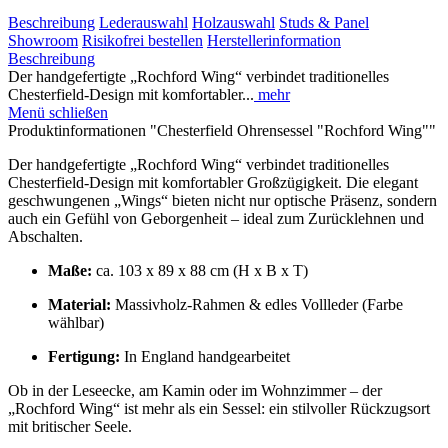
Beschreibung
Lederauswahl
Holzauswahl
Studs & Panel
Showroom
Risikofrei bestellen
Herstellerinformation
Beschreibung
Der handgefertigte „Rochford Wing“ verbindet traditionelles
Chesterfield-Design mit komfortabler...
mehr
Menü schließen
Produktinformationen "Chesterfield Ohrensessel "Rochford Wing""
Der handgefertigte „Rochford Wing“ verbindet traditionelles
Chesterfield-Design mit komfortabler Großzügigkeit. Die elegant
geschwungenen „Wings“ bieten nicht nur optische Präsenz, sondern
auch ein Gefühl von Geborgenheit – ideal zum Zurücklehnen und
Abschalten.
Maße:
ca. 103 x 89 x 88 cm (H x B x T)
Material:
Massivholz-Rahmen & edles Vollleder (Farbe
wählbar)
Fertigung:
In England handgearbeitet
Ob in der Leseecke, am Kamin oder im Wohnzimmer – der
„Rochford Wing“ ist mehr als ein Sessel: ein stilvoller Rückzugsort
mit britischer Seele.