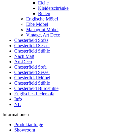
Eiche
Kleiderschränke
Betten
Englische Möbel
Eibe Möbel
Mahagoni Möbel
Vintage, Art Deco
Chesterfield Sofas
Chesterfield Sessel
Chesterfield Stühle
Nach Maß
Art-Deco
Chesterfield Sofa
Chesterfield Sessel
Chesterfield Möbel
Chesterfield Stühle
Chesterfield Bürostühle
Englisches Ledersofa
Info
NL
Informationen
Produktanfrage
Showroom