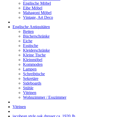
Englische Möbel
Eibe Möbel
Mahagoni Möbel
Vintage, Art Deco
Englische Antiquitäten
Betten
Bücherschränke
Eiche
Esstische
Kleiderschränke
Kleine Tische
Kleinmöbel
Kommoden
Lampen
Schreibtische
Sekretäre
Sideboards
Stühle
Vitrinen
Wohnzimmer / Esszimmer
Vitrinen
jacobean style oak dresser ca. 1920 Jh